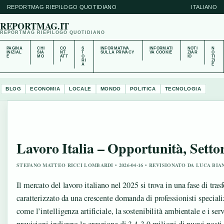
REPORTMAG RIEPILOGO QUOTIDIANO
ITALIANO
REPORTMAG.IT
REPORTMAG RIEPILOGO QUOTIDIANO
PAGINA
CHI
CO
S
INFORMATIVA
INFORMATI
NOTI
N
INIZIAL
SIA
NT
T
SULLA PRIVACY
VA COOKIE
ZIAR
O
E
MO
ATT
O
IO
TI
I
RI
ZI
A
E
BLOG
ECONOMIA
LOCALE
MONDO
POLITICA
TECNOLOGIA
Lavoro Italia – Opportunità, Setto
STEFANO MATTEO RICCI LOMBARDI • 2026-04-16 • REVISIONATO DA LUCA BIA
Il mercato del lavoro italiano nel 2025 si trova in una fase di tra
caratterizzato da una crescente domanda di professionisti specializ
come l’intelligenza artificiale, la sostenibilità ambientale e i serv