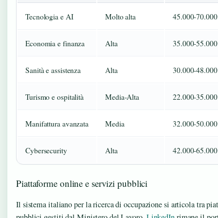
Tecnologia e AI
Molto alta
45.000-70.000
Economia e finanza
Alta
35.000-55.000
Sanità e assistenza
Alta
30.000-48.000
Turismo e ospitalità
Media-Alta
22.000-35.000
Manifattura avanzata
Media
32.000-50.000
Cybersecurity
Alta
42.000-65.000
Piattaforme online e servizi pubblici
Il sistema italiano per la ricerca di occupazione si articola tra pia
pubblici gestiti dal Ministero del Lavoro.
LinkedIn
rimane il port