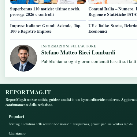
Superbonus 110 notizie: ultime novità,
Comuni Italia – Numero, 
proroga 2026 e controlli
Regione e Statistiche IST
Imprese Italiane: Grandi Aziende, Top
UE e Italia: Storia, Relazi
100 e Registro Imprese
Economici
INFORMAZIONI SULL'AUTORE
Stefano Matteo Ricci Lombardi
Pubblichiamo ogni giorno contenuti basati sui fatti
REPORTMAG.IT
ReportMag.it unisce notizie, guide e analisi in un layout editoriale moderno. Aggiorna
continuamente dalla redazione.
Popolari
Briefing quotidiani della redazione e risorse di trasparenza, pensati per una verifica rapida.
Chi siamo