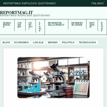
REPORTMAG RIEPILOGO QUOTIDIANO
ITALIANO
REPORTMAG.IT
REPORTMAG RIEPILOGO QUOTIDIANO
PAGINA
CHI
CO
S
INFORMATIVA
INFORMATI
NOTI
N
INIZIAL
SIA
NT
T
SULLA PRIVACY
VA COOKIE
ZIAR
O
E
MO
ATT
O
IO
TI
I
RI
ZI
A
E
BLOG
ECONOMIA
LOCALE
MONDO
POLITICA
TECNOLOGIA