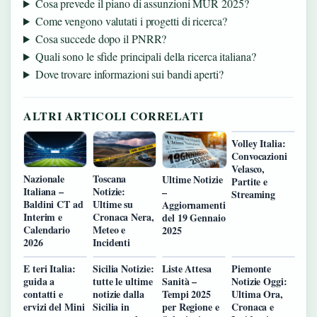
Cosa prevede il piano di assunzioni MUR 2025?
Come vengono valutati i progetti di ricerca?
Cosa succede dopo il PNRR?
Quali sono le sfide principali della ricerca italiana?
Dove trovare informazioni sui bandi aperti?
ALTRI ARTICOLI CORRELATI
Volley Italia:
Convocazioni
Velasco,
Nazionale
Toscana
Ultime Notizie
Partite e
Italiana –
Notizie:
–
Streaming
Baldini CT ad
Ultime su
Aggiornamenti
Interim e
Cronaca Nera,
del 19 Gennaio
Calendario
Meteo e
2025
2026
Incidenti
E teri Italia:
Sicilia Notizie:
Liste Attesa
Piemonte
guida a
tutte le ultime
Sanità –
Notizie Oggi:
contatti e
notizie dalla
Tempi 2025
Ultima Ora,
ervizi del Mini
Sicilia in
per Regione e
Cronaca e