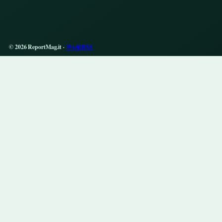
© 2026 ReportMag.it ·
WorldRSS