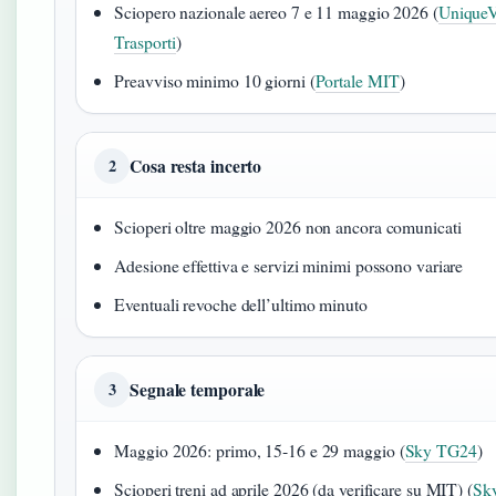
Sciopero nazionale aereo 7 e 11 maggio 2026 (
UniqueVi
Trasporti
)
Preavviso minimo 10 giorni (
Portale MIT
)
Cosa resta incerto
2
Scioperi oltre maggio 2026 non ancora comunicati
Adesione effettiva e servizi minimi possono variare
Eventuali revoche dell’ultimo minuto
Segnale temporale
3
Maggio 2026: primo, 15‑16 e 29 maggio (
Sky TG24
)
Scioperi treni ad aprile 2026 (da verificare su MIT) (
Sk