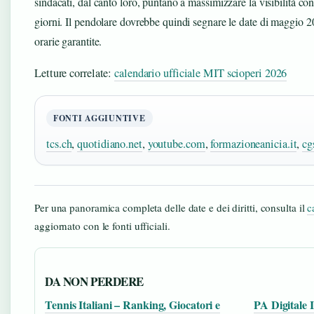
sindacati, dal canto loro, puntano a massimizzare la visibilità co
giorni. Il pendolare dovrebbe quindi segnare le date di maggio 2
orarie garantite.
Letture correlate:
calendario ufficiale MIT scioperi 2026
FONTI AGGIUNTIVE
tcs.ch
,
quotidiano.net
,
youtube.com
,
formazioneanicia.it
,
cg
Per una panoramica completa delle date e dei diritti, consulta il
c
aggiornato con le fonti ufficiali.
DA NON PERDERE
Tennis Italiani – Ranking, Giocatori e
PA Digitale I