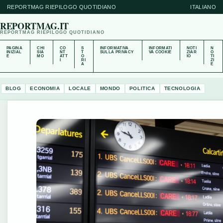
REPORTMAG RIEPILOGO QUOTIDIANO
ITALIANO
REPORTMAG.IT
REPORTMAG RIEPILOGO QUOTIDIANO
PAGINA
CHI
CO
S
INFORMATIVA
INFORMATI
NOTI
N
INIZIAL
SIA
NT
T
SULLA PRIVACY
VA COOKIE
ZIAR
O
E
MO
ATT
O
IO
TI
I
RI
ZI
A
E
BLOG
ECONOMIA
LOCALE
MONDO
POLITICA
TECNOLOGIA