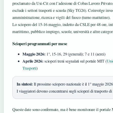
proclamato da Usi‑Cit con l’adesione di Cobas Lavoro Privato,
esclude i settori trasporti e scuola (Sky TG24). Coinvolge inve
amministrazione, ricerca e vigili del fuoco (turno mattutino).
Lo sciopero del 15‑16 maggio, indetto da CSLE per 48 ore, inter
marittimo, pubblico impiego, scuole, università e altre catego
Scioperi programmati per mese
Maggio 2026:
1°, 15‑16, 29 (generali); 7 e 11 (aerei)
Aprile 2026:
scioperi treni segnalati sul portale MIT (
Uni
Trasporti
)
In sintesi:
Il prossimo sciopero nazionale è il 1° maggio 2026,
I viaggiatori devono concentrarsi sugli scioperi di trasporto di
Queste date sono confermate, ma è bene monitorare il portale 