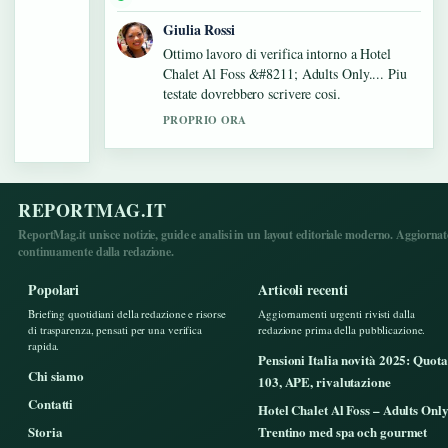
Giulia Rossi
Ottimo lavoro di verifica intorno a Hotel
Chalet Al Foss &#8211; Adults Only.... Piu
testate dovrebbero scrivere cosi.
PROPRIO ORA
REPORTMAG.IT
ReportMag.it unisce notizie, guide e analisi in un layout editoriale moderno. Aggiorna
continuamente dalla redazione.
Popolari
Articoli recenti
Briefing quotidiani della redazione e risorse
Aggiornamenti urgenti rivisti dalla
di trasparenza, pensati per una verifica
redazione prima della pubblicazione.
rapida.
Pensioni Italia novità 2025: Quota
Chi siamo
103, APE, rivalutazione
Contatti
Hotel Chalet Al Foss – Adults Only
Storia
Trentino med spa och gourmet