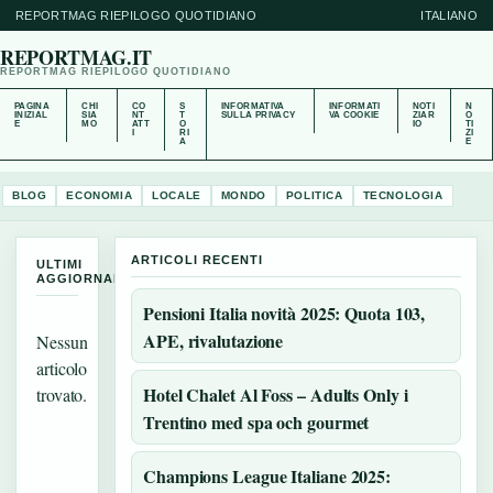
REPORTMAG RIEPILOGO QUOTIDIANO
ITALIANO
REPORTMAG.IT
REPORTMAG RIEPILOGO QUOTIDIANO
PAGINA
CHI
CO
S
INFORMATIVA
INFORMATI
NOTI
N
INIZIAL
SIA
NT
T
SULLA PRIVACY
VA COOKIE
ZIAR
O
E
MO
ATT
O
IO
TI
I
RI
ZI
A
E
BLOG
ECONOMIA
LOCALE
MONDO
POLITICA
TECNOLOGIA
ARTICOLI RECENTI
ULTIMI
AGGIORNAMENTI
Pensioni Italia novità 2025: Quota 103,
APE, rivalutazione
Nessun
articolo
Hotel Chalet Al Foss – Adults Only i
trovato.
Trentino med spa och gourmet
Champions League Italiane 2025: