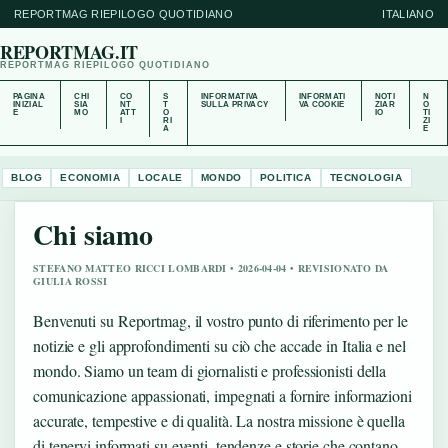
REPORTMAG RIEPILOGO QUOTIDIANO
ITALIANO
REPORTMAG.IT
REPORTMAG RIEPILOGO QUOTIDIANO
PAGINA
CHI
CO
S
INFORMATIVA
INFORMATI
NOTI
N
INIZIAL
SIA
NT
T
SULLA PRIVACY
VA COOKIE
ZIAR
O
E
MO
ATT
O
IO
TI
I
RI
ZI
A
E
BLOG
ECONOMIA
LOCALE
MONDO
POLITICA
TECNOLOGIA
Chi siamo
STEFANO MATTEO RICCI LOMBARDI • 2026-04-04 • REVISIONATO DA
GIULIA ROSSI
Benvenuti su Reportmag, il vostro punto di riferimento per le
notizie e gli approfondimenti su ciò che accade in Italia e nel
mondo. Siamo un team di giornalisti e professionisti della
comunicazione appassionati, impegnati a fornire informazioni
accurate, tempestive e di qualità. La nostra missione è quella
di tenervi informati su eventi, tendenze e storie che contano,