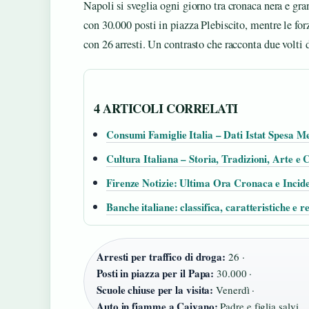
Napoli si sveglia ogni giorno tra cronaca nera e gra
con 30.000 posti in piazza Plebiscito, mentre le fo
con 26 arresti. Un contrasto che racconta due volti de
4 ARTICOLI CORRELATI
Consumi Famiglie Italia – Dati Istat Spesa M
Cultura Italiana – Storia, Tradizioni, Arte e 
Firenze Notizie: Ultima Ora Cronaca e Incide
Banche italiane: classifica, caratteristiche e
Arresti per traffico di droga:
26 ·
Posti in piazza per il Papa:
30.000 ·
Scuole chiuse per la visita:
Venerdì ·
Auto in fiamme a Caivano:
Padre e figlia salvi