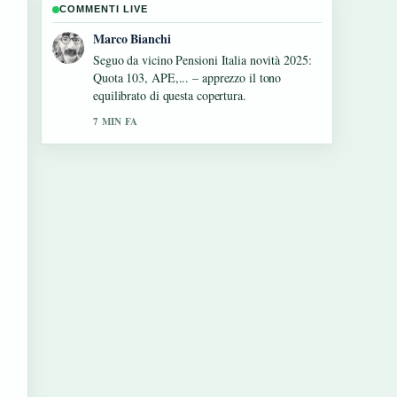
COMMENTI LIVE
Elena Ricci
Contesto utile su Hotel Chalet Al Foss
&#8211; Adults Only.... Per favore
continuate ad aggiornare questo live.
9 MIN FA