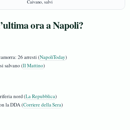
Caivano, salvi
l’ultima ora a Napoli?
camorra: 26 arresti (
NapoliToday
)
si salvano (
Il Mattino
)
riferia nord (
La Repubblica
)
con la DDA (
Corriere della Sera
)