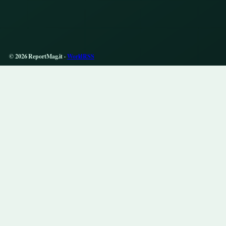
© 2026 ReportMag.it ·
WorldRSS