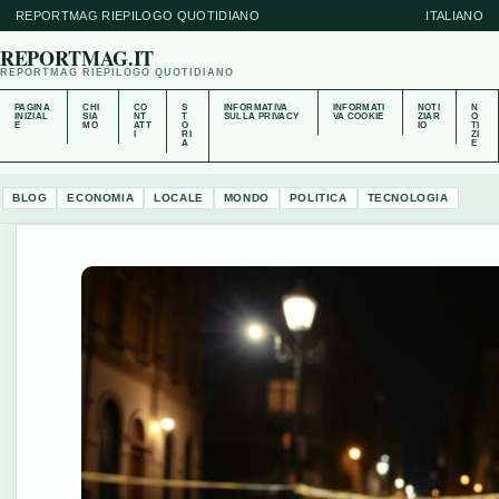
REPORTMAG RIEPILOGO QUOTIDIANO
ITALIANO
REPORTMAG.IT
REPORTMAG RIEPILOGO QUOTIDIANO
PAGINA
CHI
CO
S
INFORMATIVA
INFORMATI
NOTI
N
INIZIAL
SIA
NT
T
SULLA PRIVACY
VA COOKIE
ZIAR
O
E
MO
ATT
O
IO
TI
I
RI
ZI
A
E
BLOG
ECONOMIA
LOCALE
MONDO
POLITICA
TECNOLOGIA