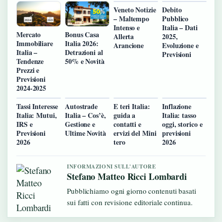
Veneto Notizie
Debito
– Maltempo
Pubblico
Intenso e
Italia – Dati
Mercato
Bonus Casa
Allerta
2025,
Immobiliare
Italia 2026:
Arancione
Evoluzione e
Italia –
Detrazioni al
Previsioni
Tendenze
50% e Novità
Prezzi e
Previsioni
2024-2025
Tassi Interesse
Autostrade
E teri Italia:
Inflazione
Italia: Mutui,
Italia – Cos’è,
guida a
Italia: tasso
IRS e
Gestione e
contatti e
oggi, storico e
Previsioni
Ultime Novità
ervizi del Mini
previsioni
2026
tero
2026
INFORMAZIONI SULL'AUTORE
Stefano Matteo Ricci Lombardi
Pubblichiamo ogni giorno contenuti basati
sui fatti con revisione editoriale continua.