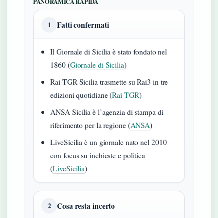
PANORAMICA RAPIDA
Fatti confermati
1
Il Giornale di Sicilia è stato fondato nel
1860 (
Giornale di Sicilia
)
Rai TGR Sicilia trasmette su Rai3 in tre
edizioni quotidiane (
Rai TGR
)
ANSA Sicilia è l’agenzia di stampa di
riferimento per la regione (
ANSA
)
LiveSicilia è un giornale nato nel 2010
con focus su inchieste e politica
(
LiveSicilia
)
Cosa resta incerto
2