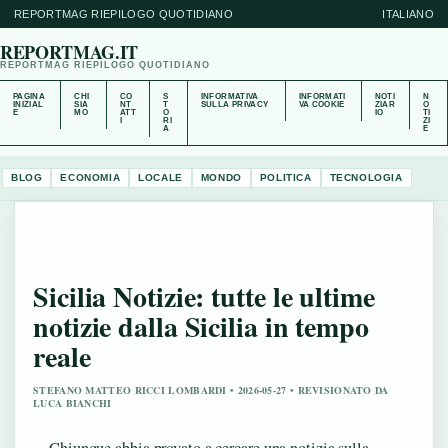
REPORTMAG RIEPILOGO QUOTIDIANO
ITALIANO
REPORTMAG.IT
REPORTMAG RIEPILOGO QUOTIDIANO
PAGINA
CHI
CO
S
INFORMATIVA
INFORMATI
NOTI
N
INIZIAL
SIA
NT
T
SULLA PRIVACY
VA COOKIE
ZIAR
O
E
MO
ATT
O
IO
TI
I
RI
ZI
A
E
BLOG
ECONOMIA
LOCALE
MONDO
POLITICA
TECNOLOGIA
Sicilia Notizie: tutte le ultime
notizie dalla Sicilia in tempo
reale
STEFANO MATTEO RICCI LOMBARDI • 2026-05-27 • REVISIONATO DA
LUCA BIANCHI