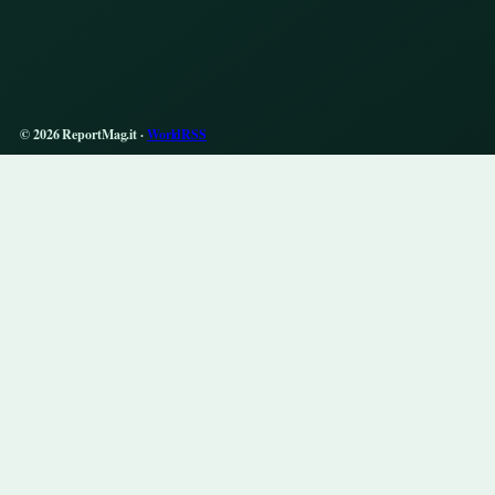
© 2026 ReportMag.it ·
WorldRSS