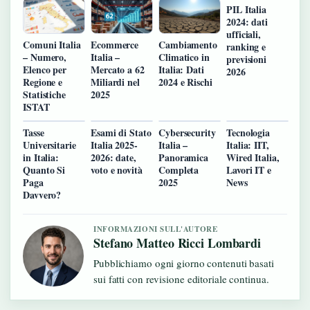
PIL Italia
2024: dati
ufficiali,
Comuni Italia
Ecommerce
Cambiamento
ranking e
– Numero,
Italia –
Climatico in
previsioni
Elenco per
Mercato a 62
Italia: Dati
2026
Regione e
Miliardi nel
2024 e Rischi
Statistiche
2025
ISTAT
Tasse
Esami di Stato
Cybersecurity
Tecnologia
Universitarie
Italia 2025-
Italia –
Italia: IIT,
in Italia:
2026: date,
Panoramica
Wired Italia,
Quanto Si
voto e novità
Completa
Lavori IT e
Paga
2025
News
Davvero?
INFORMAZIONI SULL'AUTORE
Stefano Matteo Ricci Lombardi
Pubblichiamo ogni giorno contenuti basati
sui fatti con revisione editoriale continua.