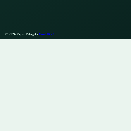
© 2026 ReportMag.it ·
WorldRSS