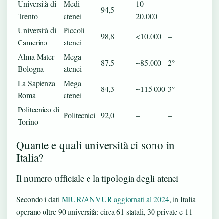
Università di
Medi
10-
94,5
–
Trento
atenei
20.000
Università di
Piccoli
98,8
<10.000
–
Camerino
atenei
Alma Mater
Mega
87,5
~85.000
2°
Bologna
atenei
La Sapienza
Mega
84,3
~115.000
3°
Roma
atenei
Politecnico di
Politecnici
92,0
–
–
Torino
Quante e quali università ci sono in
Italia?
Il numero ufficiale e la tipologia degli atenei
Secondo i dati
MIUR/ANVUR aggiornati al 2024
, in Italia
operano oltre 90 università: circa 61 statali, 30 private e 11