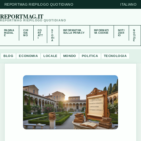
REPORTMAG RIEPILOGO QUOTIDIANO
ITALIANO
REPORTMAG.IT
REPORTMAG RIEPILOGO QUOTIDIANO
PAGINA
CHI
CO
S
INFORMATIVA
INFORMATI
NOTI
N
INIZIAL
SIA
NT
T
SULLA PRIVACY
VA COOKIE
ZIAR
O
E
MO
ATT
O
IO
TI
I
RI
ZI
A
E
BLOG
ECONOMIA
LOCALE
MONDO
POLITICA
TECNOLOGIA