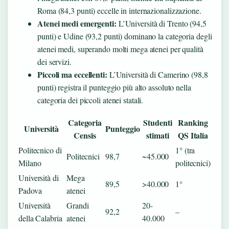
Roma (84,3 punti) eccelle in internazionalizzazione.
Atenei medi emergenti:
L’Università di Trento (94,5
punti) e Udine (93,2 punti) dominano la categoria degli
atenei medi, superando molti mega atenei per qualità
dei servizi.
Piccoli ma eccellenti:
L’Università di Camerino (98,8
punti) registra il punteggio più alto assoluto nella
categoria dei piccoli atenei statali.
Categoria
Studenti
Ranking
Università
Punteggio
Censis
stimati
QS Italia
Politecnico di
1° (tra
Politecnici
98,7
~45.000
Milano
politecnici)
Università di
Mega
89,5
>40.000
1°
Padova
atenei
Università
Grandi
20-
92,2
–
della Calabria
atenei
40.000