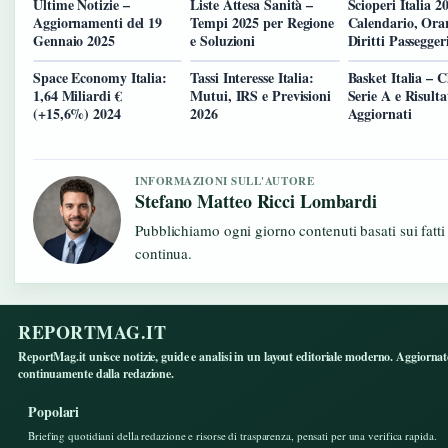
Ultime Notizie –
Liste Attesa Sanità –
Scioperi Italia 2
Aggiornamenti del 19
Tempi 2025 per Regione
Calendario, Orar
Gennaio 2025
e Soluzioni
Diritti Passegger
Space Economy Italia:
Tassi Interesse Italia:
Basket Italia – C
1,64 Miliardi €
Mutui, IRS e Previsioni
Serie A e Risulta
(+15,6%) 2024
2026
Aggiornati
INFORMAZIONI SULL'AUTORE
Stefano Matteo Ricci Lombardi
Pubblichiamo ogni giorno contenuti basati sui fatti 
continua.
REPORTMAG.IT
ReportMag.it unisce notizie, guide e analisi in un layout editoriale moderno. Aggiorna
continuamente dalla redazione.
Popolari
Briefing quotidiani della redazione e risorse di trasparenza, pensati per una verifica rapida.