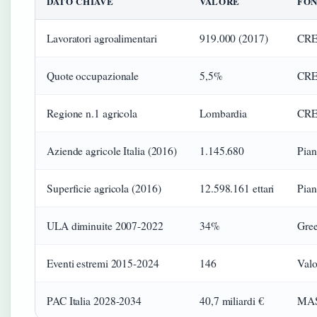
DATO CHIAVE
VALORE
FO
Lavoratori agroalimentari
919.000 (2017)
CREA
Quote occupazionale
5,5%
CREA
Regione n.1 agricola
Lombardia
CREA
Aziende agricole Italia (2016)
1.145.680
Pian
Superficie agricola (2016)
12.598.161 ettari
Pian
ULA diminuite 2007-2022
34%
Gre
Eventi estremi 2015-2024
146
Valor
PAC Italia 2028-2034
40,7 miliardi €
MA