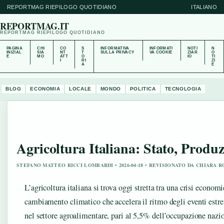
REPORTMAG RIEPILOGO QUOTIDIANO
ITALIANO
REPORTMAG.IT
REPORTMAG RIEPILOGO QUOTIDIANO
PAGINA
CHI
CO
S
INFORMATIVA
INFORMATI
NOTI
N
INIZIAL
SIA
NT
T
SULLA PRIVACY
VA COOKIE
ZIAR
O
E
MO
ATT
O
IO
TI
I
RI
ZI
A
E
BLOG
ECONOMIA
LOCALE
MONDO
POLITICA
TECNOLOGIA
Agricoltura Italiana: Stato, Produz
STEFANO MATTEO RICCI LOMBARDI • 2026-04-18 • REVISIONATO DA CHIARA 
L’agricoltura italiana si trova oggi stretta tra una crisi econom
cambiamento climatico che accelera il ritmo degli eventi estr
nel settore agroalimentare, pari al 5,5% dell’occupazione nazi