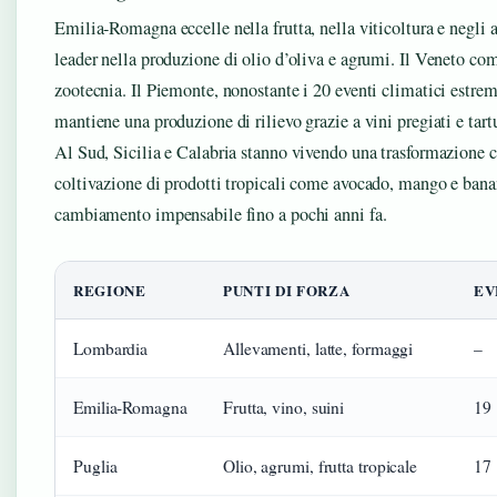
Emilia-Romagna eccelle nella frutta, nella viticoltura e negli 
leader nella produzione di olio d’oliva e agrumi. Il Veneto com
zootecnia. Il Piemonte, nonostante i 20 eventi climatici estrem
mantiene una produzione di rilievo grazie a vini pregiati e tartu
Al Sud, Sicilia e Calabria stanno vivendo una trasformazione c
coltivazione di prodotti tropicali come avocado, mango e bana
cambiamento impensabile fino a pochi anni fa.
REGIONE
PUNTI DI FORZA
EV
Lombardia
Allevamenti, latte, formaggi
–
Emilia-Romagna
Frutta, vino, suini
19
Puglia
Olio, agrumi, frutta tropicale
17