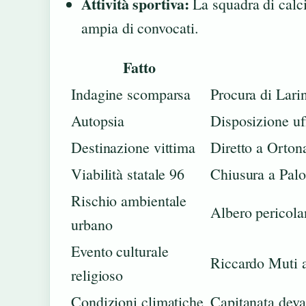
Attività sportiva:
La squadra di calc
ampia di convocati.
Fatto
Indagine scomparsa
Procura di Lari
Autopsia
Disposizione uff
Destinazione vittima
Diretto a Orto
Viabilità statale 96
Chiusura a Palo
Rischio ambientale
Albero pericola
urbano
Evento culturale
Riccardo Muti a
religioso
Condizioni climatiche
Capitanata deva