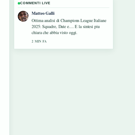
COMMENTI LIVE
Chiara Romano
Seguo da vicino Pensioni Italia novità 2025:
Quota 103, APE,... – apprezzo il tono
equilibrato di questa copertura.
4 MIN FA