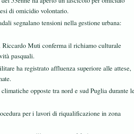
del 53enne ha aperto un fascicolo per omicidio
si di omicidio volontario.
radali segnalano tensioni nella gestione urbana:
 Riccardo Muti conferma il richiamo culturale
vità pasquali.
itare ha registrato affluenza superiore alle attese,
mate.
climatiche opposte tra nord e sud Puglia durante l
cedura per i lavori di riqualificazione in zona