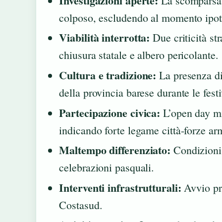
Investigazioni aperte:
La scomparsa 
colposo, escludendo al momento ipote
Viabilità interrotta:
Due criticità st
chiusura statale e albero pericolante.
Cultura e tradizione:
La presenza di
della provincia barese durante le festi
Partecipazione civica:
L’open day mil
indicando forte legame città-forze ar
Maltempo differenziato:
Condizioni 
celebrazioni pasquali.
Interventi infrastrutturali:
Avvio pro
Costasud.